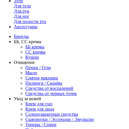
Тело
Для тела
Для рук
Для ног
Для полости рта
Аксессуары
Бренды
ББ, СС кремы
ББ кремы
CC кремы
Кушон
Очищение
Пенки / Гели
Мыло
Снятие макияжа
Пилинги / Скрабы
Средства от воспалений
Средства от черных точек
Уход за кожей
Крем для глаз
Крем для лица
Солнцезащитные средства
Сыворотки / Эссенции / Эмульсии
Тонеры / Спреи