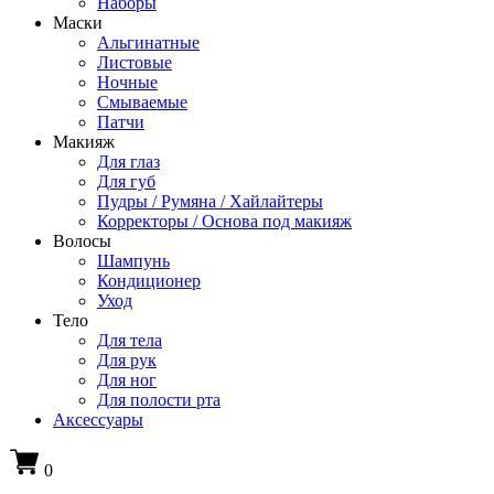
Наборы
Маски
Альгинатные
Листовые
Ночные
Смываемые
Патчи
Макияж
Для глаз
Для губ
Пудры / Румяна / Хайлайтеры
Корректоры / Основа под макияж
Волосы
Шампунь
Кондиционер
Уход
Тело
Для тела
Для рук
Для ног
Для полости рта
Аксессуары
0