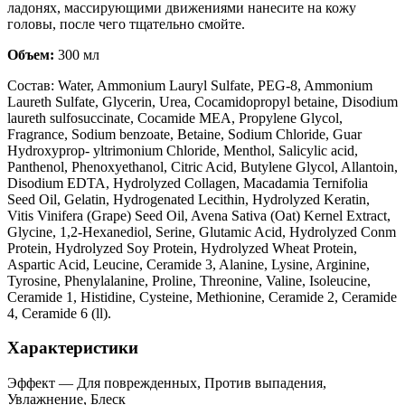
ладонях, массирующими движениями нанесите на кожу
головы, после чего тщательно смойте.
Объем:
300 мл
Состав: Water, Ammonium Lauryl Sulfate, PEG-8, Ammonium
Laureth Sulfate, Glycerin, Urea, Cocamidopropyl betaine, Disodium
laureth sulfosuccinate, Cocamide MEA, Propylene Glycol,
Fragrance, Sodium benzoate, Betaine, Sodium Chloride, Guar
Hydroxyprop- yltrimonium Chloride, Menthol, Salicylic acid,
Panthenol, Phenoxyethanol, Citric Acid, Butylene Glycol, Allantoin,
Disodium EDTA, Hydrolyzed Collagen, Macadamia Ternifolia
Seed Oil, Gelatin, Hydrogenated Lecithin, Hydrolyzed Keratin,
Vitis Vinifera (Grape) Seed Oil, Avena Sativa (Oat) Kernel Extract,
Glycine, 1,2-Hexanediol, Serine, Glutamic Acid, Hydrolyzed Conm
Protein, Hydrolyzed Soy Protein, Hydrolyzed Wheat Protein,
Aspartic Acid, Leucine, Ceramide 3, Alanine, Lysine, Arginine,
Tyrosine, Phenylalanine, Proline, Threonine, Valine, Isoleucine,
Ceramide 1, Histidine, Cysteine, Methionine, Ceramide 2, Ceramide
4, Ceramide 6 (ll).
Характеристики
Эффект
—
Для поврежденных, Против выпадения,
Увлажнение, Блеск