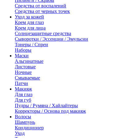
Пилинги / Скрабы
Средства от воспалений
Средства от черных точек
Уход за кожей
Крем для глаз
Крем для лица
Солнцезащитные средства
Сыворотки / Эссенции / Эмульсии
Тонеры / Спреи
Наборы
Маски
Альгинатные
Листовые
Ночные
Смываемые
Патчи
Макияж
Для глаз
Для губ
Пудры / Румяна / Хайлайтеры
Корректоры / Основа под макияж
Волосы
Шампунь
Кондиционер
Уход