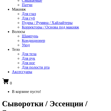
Смываемые
Патчи
Макияж
Для глаз
Для губ
Пудры / Румяна / Хайлайтеры
Корректоры / Основа под макияж
Волосы
Шампунь
Кондиционер
Уход
Тело
Для тела
Для рук
Для ног
Для полости рта
Аксессуары
0
В корзине пусто!
Сыворотки / Эссенции /