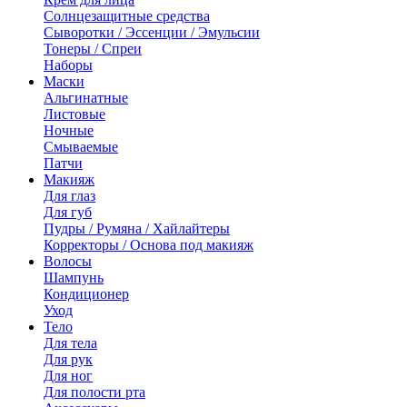
Солнцезащитные средства
Сыворотки / Эссенции / Эмульсии
Тонеры / Спреи
Наборы
Маски
Альгинатные
Листовые
Ночные
Смываемые
Патчи
Макияж
Для глаз
Для губ
Пудры / Румяна / Хайлайтеры
Корректоры / Основа под макияж
Волосы
Шампунь
Кондиционер
Уход
Тело
Для тела
Для рук
Для ног
Для полости рта