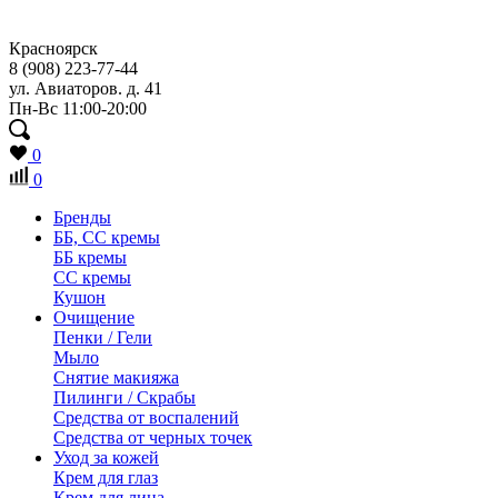
Красноярск
8 (908) 223-77-44
ул. Авиаторов. д. 41
Пн-Вс 11:00-20:00
0
0
Бренды
ББ, СС кремы
ББ кремы
CC кремы
Кушон
Очищение
Пенки / Гели
Мыло
Снятие макияжа
Пилинги / Скрабы
Средства от воспалений
Средства от черных точек
Уход за кожей
Крем для глаз
Крем для лица