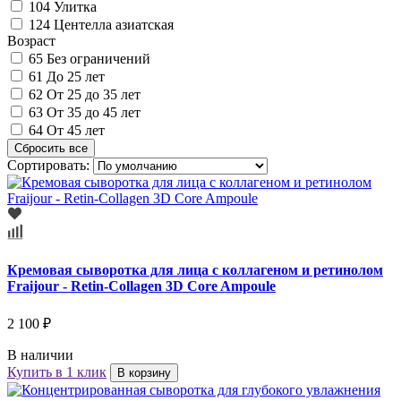
104
Улитка
124
Центелла азиатская
Возраст
65
Без ограничений
61
До 25 лет
62
От 25 до 35 лет
63
От 35 до 45 лет
64
От 45 лет
Сортировать:
Кремовая сыворотка для лица с коллагеном и ретинолом
Fraijour - Retin-Collagen 3D Core Ampoule
2 100 ₽
В наличии
Купить в 1 клик
В корзину