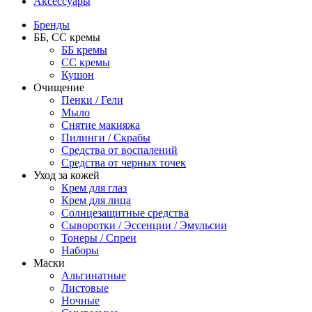
Аксессуары
Бренды
ББ, СС кремы
ББ кремы
CC кремы
Кушон
Очищение
Пенки / Гели
Мыло
Снятие макияжа
Пилинги / Скрабы
Средства от воспалений
Средства от черных точек
Уход за кожей
Крем для глаз
Крем для лица
Солнцезащитные средства
Сыворотки / Эссенции / Эмульсии
Тонеры / Спреи
Наборы
Маски
Альгинатные
Листовые
Ночные