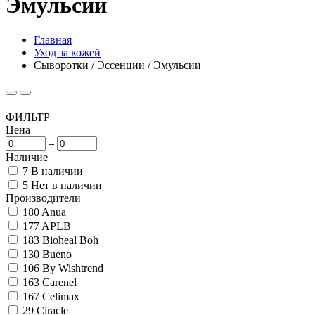
Эмульсии
Главная
Уход за кожей
Сыворотки / Эссенции / Эмульсии
ФИЛЬТР
Цена
–
Наличие
7
В наличии
5
Нет в наличии
Производители
180
Anua
177
APLB
183
Bioheal Boh
130
Bueno
106
By Wishtrend
163
Carenel
167
Celimax
29
Ciracle