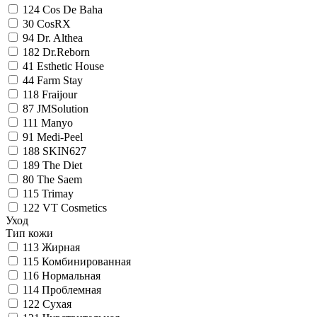
124
Cos De Baha
30
CosRX
94
Dr. Althea
182
Dr.Reborn
41
Esthetic House
44
Farm Stay
118
Fraijour
87
JMSolution
111
Manyo
91
Medi-Peel
188
SKIN627
189
The Diet
80
The Saem
115
Trimay
122
VT Cosmetics
Уход
Тип кожи
113
Жирная
115
Комбинированная
116
Нормальная
114
Проблемная
122
Сухая