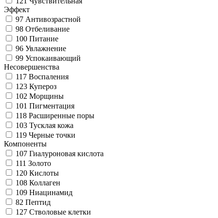
121
Чувствительная
Эффект
97
Антивозрастной
98
Отбеливание
100
Питание
96
Увлажнение
99
Успокаивающий
Несовершенства
117
Воспаления
123
Купероз
102
Морщины
101
Пигментация
118
Расширенные поры
103
Тусклая кожа
119
Черные точки
Компоненты
107
Гиалуроновая кислота
111
Золото
120
Кислоты
108
Коллаген
109
Ниацинамид
82
Пептид
127
Стволовые клетки