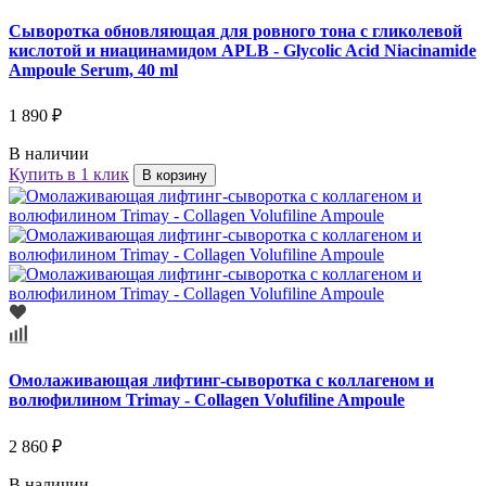
Cыворотка обновляющая для ровного тона с гликолевой
кислотой и ниацинамидом APLB - Glycolic Acid Niacinamide
Ampoule Serum, 40 ml
1 890 ₽
В наличии
Купить в 1 клик
В корзину
Омолаживающая лифтинг-сыворотка с коллагеном и
волюфилином Trimay - Collagen Volufiline Ampoule
2 860 ₽
В наличии