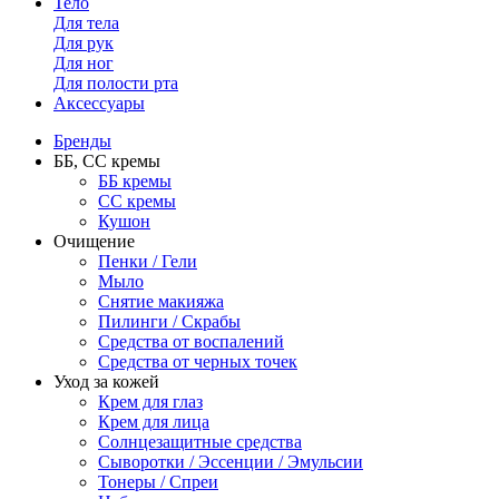
Тело
Для тела
Для рук
Для ног
Для полости рта
Аксессуары
Бренды
ББ, СС кремы
ББ кремы
CC кремы
Кушон
Очищение
Пенки / Гели
Мыло
Снятие макияжа
Пилинги / Скрабы
Средства от воспалений
Средства от черных точек
Уход за кожей
Крем для глаз
Крем для лица
Солнцезащитные средства
Сыворотки / Эссенции / Эмульсии
Тонеры / Спреи