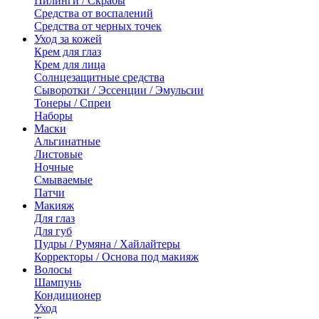
Пилинги / Скрабы
Средства от воспалений
Средства от черных точек
Уход за кожей
Крем для глаз
Крем для лица
Солнцезащитные средства
Сыворотки / Эссенции / Эмульсии
Тонеры / Спреи
Наборы
Маски
Альгинатные
Листовые
Ночные
Смываемые
Патчи
Макияж
Для глаз
Для губ
Пудры / Румяна / Хайлайтеры
Корректоры / Основа под макияж
Волосы
Шампунь
Кондиционер
Уход