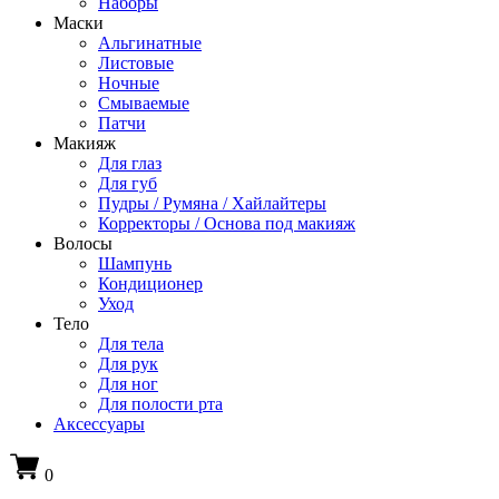
Наборы
Маски
Альгинатные
Листовые
Ночные
Смываемые
Патчи
Макияж
Для глаз
Для губ
Пудры / Румяна / Хайлайтеры
Корректоры / Основа под макияж
Волосы
Шампунь
Кондиционер
Уход
Тело
Для тела
Для рук
Для ног
Для полости рта
Аксессуары
0