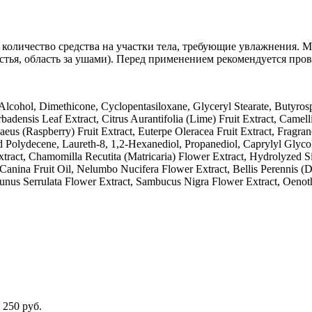
личество средства на участки тела, требующие увлажнения. Мо
стья, область за ушами). Перед применением рекомендуется про
l Alcohol, Dimethicone, Cyclopentasiloxane, Glyceryl Stearate, Butyro
adensis Leaf Extract, Citrus Aurantifolia (Lime) Fruit Extract, Camell
aeus (Raspberry) Fruit Extract, Euterpe Oleracea Fruit Extract, Fragr
olydecene, Laureth-8, 1,2-Hexanediol, Propanediol, Caprylyl Glycol,
xtract, Chamomilla Recutita (Matricaria) Flower Extract, Hydrolyzed 
Canina Fruit Oil, Nelumbo Nucifera Flower Extract, Bellis Perennis 
Prunus Serrulata Flower Extract, Sambucus Nigra Flower Extract, Oeno
 250 руб.