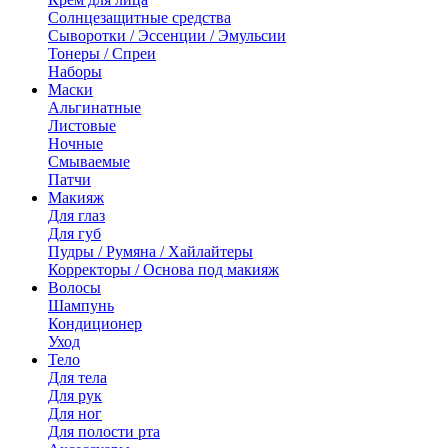
Солнцезащитные средства
Сыворотки / Эссенции / Эмульсии
Тонеры / Спреи
Наборы
Маски
Альгинатные
Листовые
Ночные
Смываемые
Патчи
Макияж
Для глаз
Для губ
Пудры / Румяна / Хайлайтеры
Корректоры / Основа под макияж
Волосы
Шампунь
Кондиционер
Уход
Тело
Для тела
Для рук
Для ног
Для полости рта