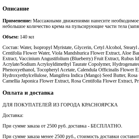
Описание
Применение:
Массажными движениями нанесите необходимое ко
небольшое количество крема на пульсирующие части тела (запя
Объем:
140 мл
Состав: Water, Isopropyl Myristate, Glycerin, Cetyl Alcohol, Steary
Centifolia Flower Water, Viola Mandshurica Flower Extract, Aloe Barb
Extract, Vaccinium Angustifolium (Blueberry) Fruit Extract, Rubus Id
Acrylate/Sodium Acryloyldimethyl Taurate Copolymer, Hydrogenated P
Phenoxyethanol, Tocopheryl Acetate, Calendula Officinalis Flower E
Hydroxyethylcellulose, Mangifera Indica (Mango) Seed Butter, Rosa 
Camellia Japonica Flower Extract, Rosa Centifolia Flower Extract, 
Оплата и доставка
ДЛЯ ПОКУПАТЕЛЕЙ ИЗ ГОРОДА КРАСНОЯРСКА
Доставка:
При сумме заказа от 2500 руб. доставка - БЕСПЛАТНО.
При сумме заказа менее 2500 руб., стоимость доставки составит