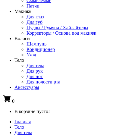
Смываемые
Патчи
Макияж
Для глаз
Для губ
Пудры / Румяна / Хайлайтеры
Корректоры / Основа под макияж
Волосы
Шампунь
Кондиционер
Уход
Тело
Для тела
Для рук
Для ног
Для полости рта
Аксессуары
0
В корзине пусто!
Главная
Тело
Для тела