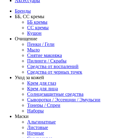
Аксессуары
Бренды
ББ, СС кремы
ББ кремы
CC кремы
Кушон
Очищение
Пенки / Гели
Мыло
Снятие макияжа
Пилинги / Скрабы
Средства от воспалений
Средства от черных точек
Уход за кожей
Крем для глаз
Крем для лица
Солнцезащитные средства
Сыворотки / Эссенции / Эмульсии
Тонеры / Спреи
Наборы
Маски
Альгинатные
Листовые
Ночные