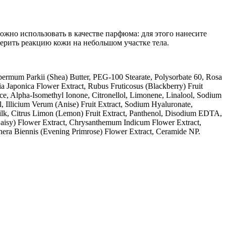
жно использовать в качестве парфюма: для этого нанесите
верить реакцию кожи на небольшом участке тела.
spermum Parkii (Shea) Butter, PEG-100 Stearate, Polysorbate 60, Rosa
ia Japonica Flower Extract, Rubus Fruticosus (Blackberry) Fruit
ance, Alpha-Isomethyl Ionone, Citronellol, Limonene, Linalool, Sodium
 Illicium Verum (Anise) Fruit Extract, Sodium Hyaluronate,
Silk, Citrus Limon (Lemon) Fruit Extract, Panthenol, Disodium EDTA,
(Daisy) Flower Extract, Chrysanthemum Indicum Flower Extract,
thera Biennis (Evening Primrose) Flower Extract, Ceramide NP.