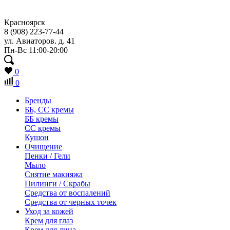
Красноярск
8 (908) 223-77-44
ул. Авиаторов. д. 41
Пн-Вс 11:00-20:00
0
0
Бренды
ББ, СС кремы
ББ кремы
CC кремы
Кушон
Очищение
Пенки / Гели
Мыло
Снятие макияжа
Пилинги / Скрабы
Средства от воспалений
Средства от черных точек
Уход за кожей
Крем для глаз
Крем для лица