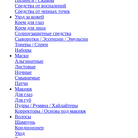
Пилинги / Скрабы
Средства от воспалений
Средства от черных точек
Уход за кожей
Крем для глаз
Крем для лица
Солнцезащитные средства
Сыворотки / Эссенции / Эмульсии
Тонеры / Спреи
Наборы
Маски
Альгинатные
Листовые
Ночные
Смываемые
Патчи
Макияж
Для глаз
Для губ
Пудры / Румяна / Хайлайтеры
Корректоры / Основа под макияж
Волосы
Шампунь
Кондиционер
Уход