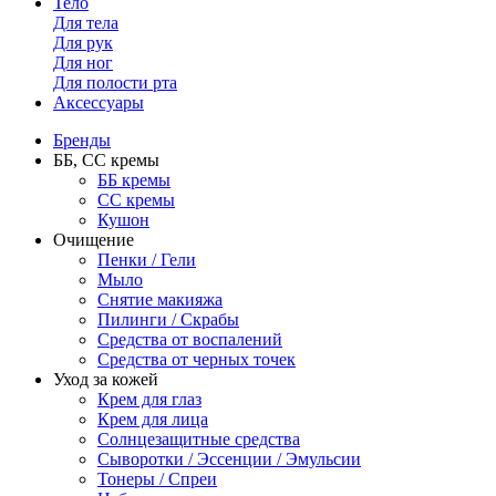
Тело
Для тела
Для рук
Для ног
Для полости рта
Аксессуары
Бренды
ББ, СС кремы
ББ кремы
CC кремы
Кушон
Очищение
Пенки / Гели
Мыло
Снятие макияжа
Пилинги / Скрабы
Средства от воспалений
Средства от черных точек
Уход за кожей
Крем для глаз
Крем для лица
Солнцезащитные средства
Сыворотки / Эссенции / Эмульсии
Тонеры / Спреи