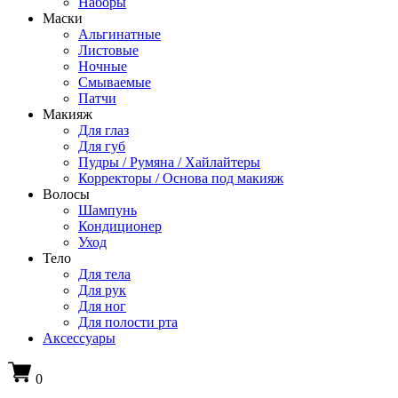
Наборы
Маски
Альгинатные
Листовые
Ночные
Смываемые
Патчи
Макияж
Для глаз
Для губ
Пудры / Румяна / Хайлайтеры
Корректоры / Основа под макияж
Волосы
Шампунь
Кондиционер
Уход
Тело
Для тела
Для рук
Для ног
Для полости рта
Аксессуары
0