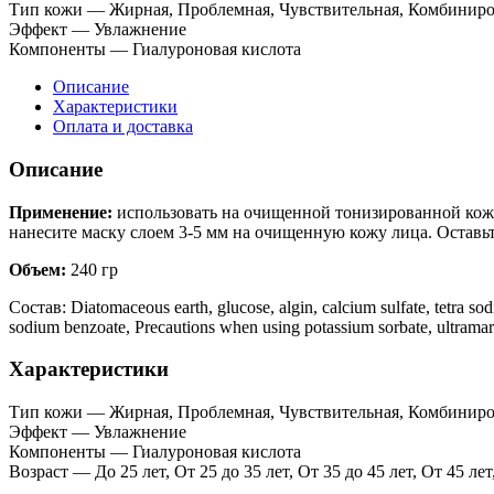
Тип кожи
—
Жирная, Проблемная, Чувствительная, Комбиниро
Эффект
—
Увлажнение
Компоненты
—
Гиалуроновая кислота
Описание
Характеристики
Оплата и доставка
Описание
Применение:
использовать на очищенной тонизированной коже
нанесите маску слоем 3-5 мм на очищенную кожу лица. Оставьте
Объем:
240 гр
Состав: Diatomaceous earth, glucose, algin, calcium sulfate, tetra so
sodium benzoate, Precautions when using potassium sorbate, ultramari
Характеристики
Тип кожи
—
Жирная, Проблемная, Чувствительная, Комбиниро
Эффект
—
Увлажнение
Компоненты
—
Гиалуроновая кислота
Возраст
—
До 25 лет, От 25 до 35 лет, От 35 до 45 лет, От 45 ле