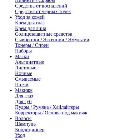
Пилинги / Скрабы
Средства от воспалений
Средства от черных точек
Уход за кожей
Крем для глаз
Крем для лица
Солнцезащитные средства
Сыворотки / Эссенции / Эмульсии
Тонеры / Спреи
Наборы
Маски
Альгинатные
Листовые
Ночные
Смываемые
Патчи
Макияж
Для глаз
Для губ
Пудры / Румяна / Хайлайтеры
Корректоры / Основа под макияж
Волосы
Шампунь
Кондиционер
Уход