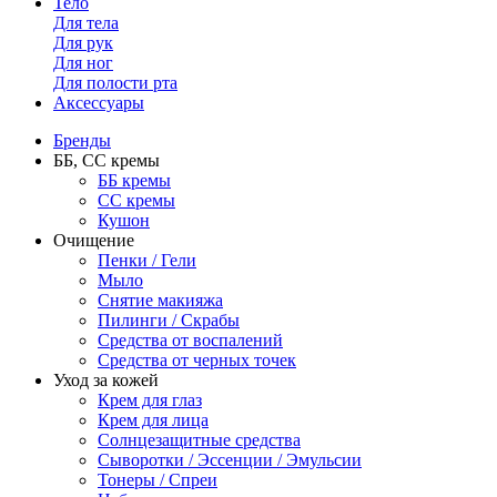
Тело
Для тела
Для рук
Для ног
Для полости рта
Аксессуары
Бренды
ББ, СС кремы
ББ кремы
CC кремы
Кушон
Очищение
Пенки / Гели
Мыло
Снятие макияжа
Пилинги / Скрабы
Средства от воспалений
Средства от черных точек
Уход за кожей
Крем для глаз
Крем для лица
Солнцезащитные средства
Сыворотки / Эссенции / Эмульсии
Тонеры / Спреи