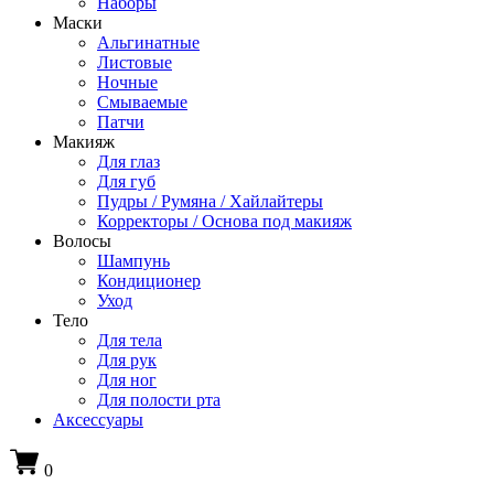
Наборы
Маски
Альгинатные
Листовые
Ночные
Смываемые
Патчи
Макияж
Для глаз
Для губ
Пудры / Румяна / Хайлайтеры
Корректоры / Основа под макияж
Волосы
Шампунь
Кондиционер
Уход
Тело
Для тела
Для рук
Для ног
Для полости рта
Аксессуары
0